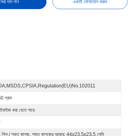
সেরা দাম পান
এখনই যোগাযোগ করুন
DA,MSDS,CPSIA,Regulation(EU)no.102011
0 গ্রাম
স্টমাইজ করা যেতে পারে
ঁ
 পিস / শক্ত কাগজ, শক্ত কাগজের আকার: 44x23.5x23.5 সেমি