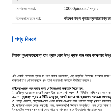
যোগানের ক্ষমতা:
10000pieces / সপ্তাহ
বিশেষভাবে তুলে ধরা:
পরিবেশ বান্ধব পুনরায় ব্যবহারযোগ্য তা
পণ্য বিবরণ
নিরাপদ পুনঃব্যবহারযোগ্য তাপ প্যাক পোষা উষ্ণ প্যাড গরম করার প্যাক হাত উষ্ণ
এটি একটি স্টোরেজ প্যাক যা গরম করার প্রয়োজন, এই পণ্যটির ভিতরের উপাদান ঘরের তাপ
পরিমাণে তাপ শোষণ করতে এবং তাপ সংরক্ষণের সময়কে দীর্ঘায়িত করতে।
মাইক্রোওয়েভ গরম করার জন্য যে বিষয়গুলো মনোযোগ দিতে হবে:
1. মাইক্রোওয়েভকে মাঝারি থেকে উচ্চ তাপে সেট করুন, 5 মিনিটের বেশি নয়। গরম করার প
এড়াতে।(
দ্রষ্টব্য: প্রায় 3 মিনিট উপযুক্ত, আপনি জানেন মাইক্রোওয়েভ ওভেনের তাপমাত্
2. পোড়া এড়াতে, মাইক্রোওয়েভ থেকে সরিয়ে দেওয়ার সময় গ্লাভস আনুন (কারণ তাপমাত্
3. মাইক্রোওয়েভ থেকে সরানোর পরে, অভ্যন্তরীণ উপাদান সম্পূর্ণরূপে গলে গেছে কিনা তা
ইনসুলেটেড কুলার বাক্সে রাখা যেতে পারে যা খাবারের সাথে উত্তাপের প্রয়োজন হয়৷