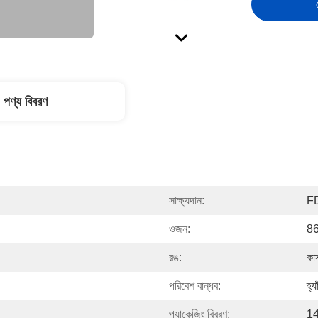
পণ্য বিবরণ
সাক্ষ্যদান:
F
ওজন:
86
রঙ:
কা
পরিবেশ বান্ধব:
হ্যা
প্যাকেজিং বিবরণ:
14