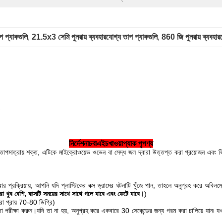
প প্যাকগুলি
, 
21.5x3 সেমি পুনরায় ব্যবহারযোগ্য তাপ প্যাকগুলি
, 
860 জি পুনরায় ব্যবহার
নির্দেশনা
চ
বা
এইচ
খাওয়া
প্যাক
পৃ
পণ্য
মাত্রায় শক্ত, এটিকে মাইক্রোওয়েভ ওভেন বা সেদ্ধ জল দ্বারা উত্তপ্ত করা প্রয়োজন এবং ভিতরে
্রক্রিয়ায়, আপনি যদি প্লাস্টিকের বক্স ড্রামের ঘটনাটি খুঁজে পান, তাহলে অনুগ্রহ করে অবিলম্বে
রা খুব বেশি, বাক্সটি সময়ের সাথে সাথে গলে যাবে এবং ফেটে যাবে।
)
রা প্রায় 70-80 ডিগ্রি)
 পরীক্ষা করুন।যদি তা না হয়, অনুগ্রহ করে একবারে 30 সেকেন্ডের জন্য গরম করা চালিয়ে যান৷ যখন 