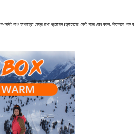
ন, টেক-আউট লাঞ্চ তাপমাত্রা ক্ষেত্র রাখা প্রয়োজন।ফ্ল্যানেলের একটি স্তর যোগ করুন, শীতকালে গরম