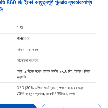
 860 জি ইকো বন্ধুত্বপূর্ণ পুনরায় ব্যবহারযোগ্য
লি
JISI
BH099
আলাপ - আলোচনা
আলোচনা সাপেক্ষে
নমুনা: 2 দিনের মধ্যে, বাল্ক অর্ডার: 7-10 দিন, অর্ডার পরিমাণ
অনুযায়ী
টি / টি (30% অগ্রিম অর্থ প্রদান, পণ্য সরবরাহের জন্য
70% ব্যালেন্স প্রদান), ওয়েস্টার্ন ইউনিয়ন, পেপা