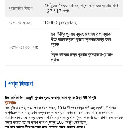
48 টুকরা / শক্ত কাগজ, শক্ত কাগজের আকার: 40 
প্যাকেজিং বিবরণ:
* 27 * 17 সেমি
যোগানের ক্ষমতা:
10000 টুকরা/সপ্তাহ
৫৫ ডিগ্রি পুনরায় ব্যবহারযোগ্য তাপ প্যাক
, 
উচ্চ পারফরম্যান্স পুনরায় ব্যবহারযোগ্য তাপ 
প্যাক
বিশেষভাবে তুলে ধরা:
, 
স্কুল কাজের জন্য পুনরায় ব্যবহারযোগ্য তাপ 
প্যাক
পণ্য বিবরণ
উচ্চ কার্যকারিতা বহুমুখী পুনরায় ব্যবহারযোগ্য তাপ প্যাক উষ্ণ 55 ডিগ্রী
ব্যবহারঃ
জল ফুটানোর পর, গরম প্যাক যোগ করুন, 10 মিনিট পরে দেখুন যদি অভ্যন্তরীণ উপাদান
সম্পূর্ণরূপে গলে যায়, যখন সম্পূর্ণরূপে গলে যাওয়া অপসারণ করা যেতে পারে,তারপর এবং
প্রয়োজন নিরোধক খাদ্য একসঙ্গে থার্মাল ব্যাগ মধ্যে রাখা (জল গরম গলিত, আপনি বক্স সম্পর্কে
চিন্তা করতে হবে না কারণ পানি শুধুমাত্র 100 ডিগ্রী সেলসিয়াস)
দয়া করে বাইরে নিয়ে যাওয়ার সময় গ্লাভস পরুন, জ্বলন এড়ান।