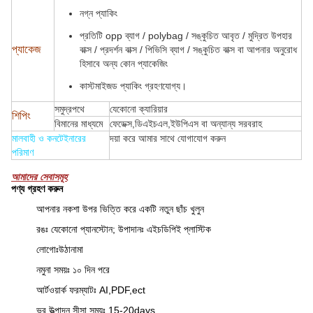
নগ্ন প্যাকিং
প্রতিটি opp ব্যাগ / polybag / সঙ্কুচিত আবৃত / মুদ্রিত উপহার
প্যাকেজ
বাক্স / প্রদর্শন বাক্স / পিভিসি ব্যাগ / সঙ্কুচিত বাক্স বা আপনার অনুরোধ
হিসাবে অন্য কোন প্যাকেজিং
কাস্টমাইজড প্যাকিং গ্রহণযোগ্য।
সমুদ্রপথে
যেকোনো ক্যারিয়ার
শিপিং
বিমানের মাধ্যমে
ফেডেক্স,ডিএইচএল,ইউপিএস বা অন্যান্য সরবরাহ
মালবাহী ও কনটেইনারের
দয়া করে আমার সাথে যোগাযোগ করুন
পরিমাণ
আমাদের সেবাসমূহ
পণ্য গ্রহণ করুন
আপনার নকশা উপর ভিত্তি করে একটি নতুন ছাঁচ খুলুন
রঙঃ যেকোনো প্যানস্টোন; উপাদানঃ এইচডিপিই প্লাস্টিক
লোগোঃউঠানামা
নমুনা সময়ঃ ১০ দিন পরে
আর্টওয়ার্ক ফরম্যাটঃ AI,PDF,ect
ভর উত্পাদন সীসা সময়ঃ 15-20days