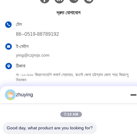
দ্রুত যোগাযোগ
টেল
86--0519-88789192
ই-মেইল
ying@czjmjs.com
ঠিকানা
নং -১০-৯৩০ জিয়াংসংয়েশি কমার্স স্কোয়ার, ঝংলৌ জেলা চট্টগ্রাম জেলা শহর জিয়াংসু
বিভাজন
zhuying
গোপনীয়তা নীতি
|
সাইট ম্যাপ
চীন ভালো গুণমান বড় শীতল আইস প্যাকগুলি সরবরাহকারী। কপিরাইট © 2017-2026
7:14 AM
Changzhou jisi cold chain technology Co.,ltd . সব সমস্ত অধিকার
সংরক্ষিত।
Good day, what product are you looking for?