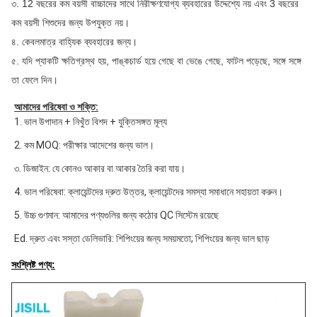
৩. 12 বছরের কম বয়সী বাচ্চাদের সাথে নিরীক্ষণযোগ্য ব্যবহারের উদ্দেশ্যে নয় এবং 3 বছরের
কম বয়সী শিশুদের জন্য উপযুক্ত নয়।
৪. কেবলমাত্র বাহ্যিক ব্যবহারের জন্য।
৫. যদি প্যাকটি ক্ষতিগ্রস্থ হয়, পাঙ্কচার্ড হয়ে গেছে বা ভেঙে গেছে, ফাটল পড়েছে, সঙ্গে সঙ্গে
তা ফেলে দিন।
আমাদের পরিষেবা ও শক্তি:
1. ভাল উপাদান + নিখুঁত বিশদ + যুক্তিসঙ্গত মূল্য
2. কম MOQ: পরীক্ষার আদেশের জন্য ভাল।
৩. ডিজাইন: যে কোনও আকার বা আকার তৈরি করা যায়।
4. ভাল পরিষেবা: ক্লায়েন্টদের দ্রুত উত্তর, ক্লায়েন্টদের সমস্যা সমাধানে সহায়তা করুন।
5. উচ্চ গুণমান: আমাদের পণ্যগুলির জন্য কঠোর QC সিস্টেম রয়েছে
Ed. দ্রুত এবং সস্তা ডেলিভারি: শিপিংয়ের জন্য সময়মতো; শিপিংয়ের জন্য ভাল ছাড়
সংশ্লিষ্ট পণ্য: