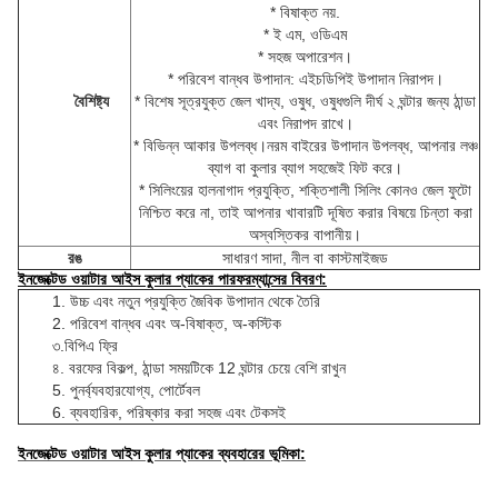
* বিষাক্ত নয়.
* ই এম, ওডিএম
* সহজ অপারেশন।
* পরিবেশ বান্ধব উপাদান: এইচডিপিই উপাদান নিরাপদ।
বৈশিষ্ট্য
* বিশেষ সূত্রযুক্ত জেল খাদ্য, ওষুধ, ওষুধগুলি দীর্ঘ ২ ঘন্টার জন্য ঠান্ডা
এবং নিরাপদ রাখে।
* বিভিন্ন আকার উপলব্ধ।নরম বাইরের উপাদান উপলব্ধ, আপনার লঞ্চ
ব্যাগ বা কুলার ব্যাগ সহজেই ফিট করে।
* সিলিংয়ের হালনাগাদ প্রযুক্তি, শক্তিশালী সিলিং কোনও জেল ফুটো
নিশ্চিত করে না, তাই আপনার খাবারটি দূষিত করার বিষয়ে চিন্তা করা
অস্বস্তিকর বা
পানীয়।
রঙ
সাধারণ সাদা, নীল বা কাস্টমাইজড
ইনজেক্টেড ওয়াটার আইস কুলার প্যাকের পারফরম্যান্সের বিবরণ
:
1. উচ্চ এবং নতুন প্রযুক্তি জৈবিক উপাদান থেকে তৈরি 
2. পরিবেশ বান্ধব এবং অ-বিষাক্ত, অ-কস্টিক
৩.বিপিএ ফ্রি
৪. বরফের বিকল্প, ঠান্ডা সময়টিকে 12 ঘন্টার চেয়ে বেশি রাখুন
5. পুনর্ব্যবহারযোগ্য, পোর্টেবল
6. ব্যবহারিক, পরিষ্কার করা সহজ এবং টেকসই
ইনজেক্টেড ওয়াটার আইস কুলার প্যাকের ব্যবহারের ভূমিকা: