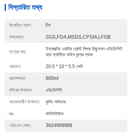
বিস্তারিত তথ্য
উৎপত্তি স্থল:
চীন
সাক্ষ্যদান:
SGS,FDA,MSDS,CPSIA,LFGB
ইনজেক্টেড ওয়াটার ব্রেস্ট মিল্ক রিমুভেবল এইচডিপিই 
পণ্যের নাম:
হার্ড প্লাস্টিক আইস কুলার প্যাক
আয়তন:
20.5 * 10 * 5.5 সেমি
ধারণক্ষমতা:
600ml
বাইরের উপাদান:
এইচডিপিই
অভ্যন্তরীণ উপাদান:
কুলিং পাউডার
রঙ:
কাস্টমাইজড
এইচএস কোড:
3824999999