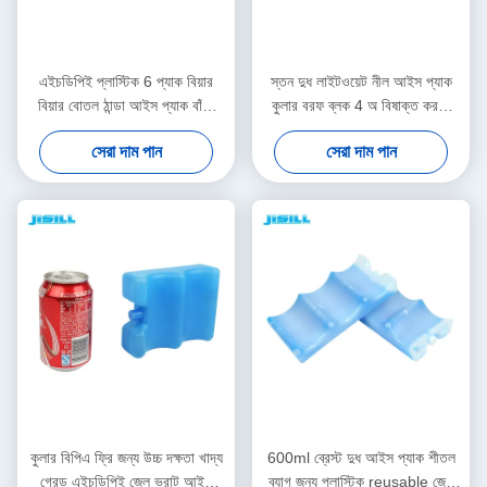
এইচডিপিই প্লাস্টিক 6 প্যাক বিয়ার
স্তন দুধ লাইটওয়েট নীল আইস প্যাক
বিয়ার বোতল ঠান্ডা আইস প্যাক বাঁকা
কুলার বরফ ব্লক 4 অ বিষাক্ত করতে
আকার লিক প্রমাণ
পারেন
সেরা দাম পান
সেরা দাম পান
কুলার বিপিএ ফ্রি জন্য উচ্চ দক্ষতা খাদ্য
600ml ব্রেস্ট দুধ আইস প্যাক শীতল
গ্রেড এইচডিপিই জেল ভরাট আইস
ব্যাগ জন্য প্লাস্টিক reusable জেল