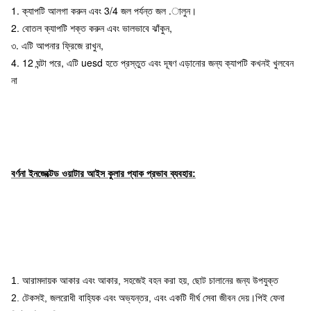
1. ক্যাপটি আলগা করুন এবং 3/4 জল পর্যন্ত জল .ালুন।
2. বোতল ক্যাপটি শক্ত করুন এবং ভালভাবে ঝাঁকুন,
৩. এটি আপনার ফ্রিজে রাখুন,
4. 12 ঘন্টা পরে, এটি uesd হতে প্রস্তুত এবং দূষণ এড়ানোর জন্য ক্যাপটি কখনই খুলবেন
না
বর্ণনা 
ইনজেক্টেড ওয়াটার আইস কুলার প্যাক
 প্রভাব ব্যবহার:
1. আরামদায়ক আকার এবং আকার, সহজেই বহন করা হয়, ছোট চালানের জন্য উপযুক্ত
2. টেকসই, জলরোধী বাহ্যিক এবং অভ্যন্তর, এবং একটি দীর্ঘ সেবা জীবন দেয়।পিই ফেনা 