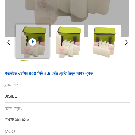
ইনজেক্টড ওয়াটার 600 মিলি 5.5 সেমি ব্রেস্ট মিল্ক আইস প্যাক
ব্র্যান্ড নাম:
JISILL
মডেল নম্বর:
বিএইচ ১6363৩
MOQ: