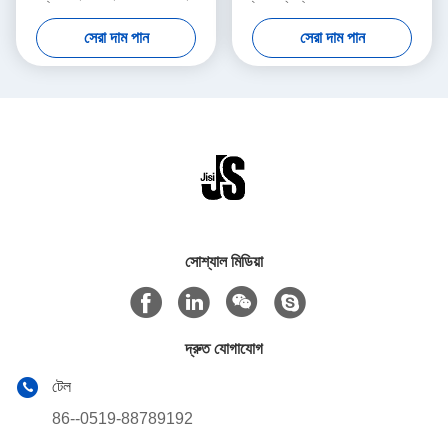
প্যাকগুলি
আইস ব্লক
সেরা দাম পান
সেরা দাম পান
সোশ্যাল মিডিয়া
দ্রুত যোগাযোগ
টেল
86--0519-88789192