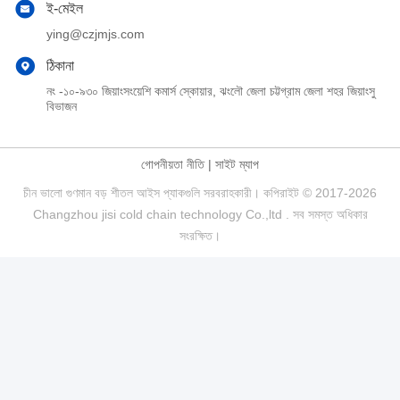
ই-মেইল
ying@czjmjs.com
ঠিকানা
নং -১০-৯৩০ জিয়াংসংয়েশি কমার্স স্কোয়ার, ঝংলৌ জেলা চট্টগ্রাম জেলা শহর জিয়াংসু
বিভাজন
গোপনীয়তা নীতি
|
সাইট ম্যাপ
চীন ভালো গুণমান বড় শীতল আইস প্যাকগুলি সরবরাহকারী। কপিরাইট © 2017-2026
Changzhou jisi cold chain technology Co.,ltd . সব সমস্ত অধিকার
সংরক্ষিত।