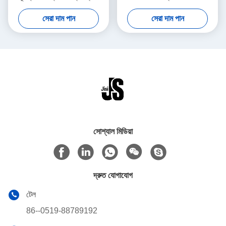
আইস ব্লক কুলার মিনি অ্যাপল আকার
বরফ ব্লক
সেরা দাম পান
সেরা দাম পান
সোশ্যাল মিডিয়া
দ্রুত যোগাযোগ
টেল
86--0519-88789192