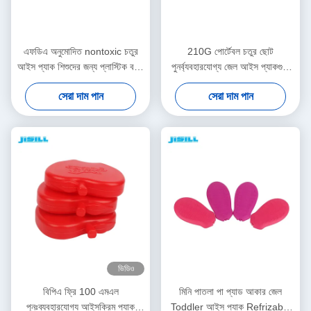
এফডিএ অনুমোদিত nontoxic চতুর
210G পোর্টেবল চতুর ছোট
আইস প্যাক শিশুদের জন্য প্লাস্টিক বরফ
পুনর্ব্যবহারযোগ্য জেল আইস প্যাকগুলি
ব্লক প্যাক ব্যবহার করুন
হিপ্প শিশু আইস প্যাক
সেরা দাম পান
সেরা দাম পান
ভিডিও
বিপিএ ফ্রি 100 এমএল
মিনি পাতলা পা প্যাড আকার জেল
পুনঃব্যবহারযোগ্য আইসক্রিম প্যাক
Toddler আইস প্যাক Refrizable