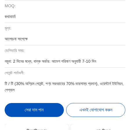
MOQ:
কথাবার্তা
মূল্য:
আলোচনা সাপেক্ষে
ডেলিভারি সময়:
নমুনা: 2 দিনের মধ্যে, বাল্ক অর্ডার: আদেশ পরিমাণ অনুযায়ী 7-10 দিন
পেমেন্ট শর্তাবলী:
টি / টি (30% অগ্রিম পেমেন্ট, পণ্য সরবরাহের 70% ভারসাম্য প্রদান), ওয়েস্টার্ন ইউনিয়ন,
পেপ্যাল
সেরা দাম পান
এখনই যোগাযোগ করুন