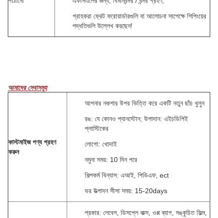
পাঠানো
এফসিএলের জন্য;
বিমানবন্দর / বন্দর গ্রহণ;
গ্রাহকরা ফ্রেট ফরোয়ার্ডারগুলি বা আলোচনা সাপেক্ষে শিপিংয়ের
পদ্ধতিগুলি উল্লেখ করছেন!
আমাদের সেবাসমূহ
আপনার নকশার উপর ভিত্তি করে একটি নতুন ছাঁচ খুলুন
রঙ: যে কোনও প্যানস্টোন;
উপাদান: এইচডিপিই
প্লাস্টিকের
কাস্টমাইজ পণ্য গ্রহণ
লোগো: খোদাই
করুন
নমুনা সময়: 10 দিন পরে
শিল্পকর্ম বিন্যাস: এআই, পিডিএফ, ect
ভর উত্পাদন সীসা সময়: 15-20days
প্রকার: লেবেল, ডিসপ্লে বাক্স, ওপ্প ব্যাগ, সঙ্কুচিত ফিল্ম,