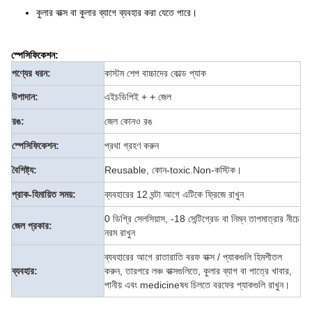
কুলার বাক্স বা কুলার ব্যাগে ব্যবহার করা যেতে পারে।
স্পেসিফিকেশন:
পণ্যের ধরন:
কাস্টম শেপ বাচ্চাদের কোল্ড প্যাক
উপাদান:
এইচডিপিই + + জেল
রঙ:
জেল কোনও রঙ
স্পেসিফিকেশন:
প্রথা গ্রহণ করুন
বৈশিষ্ট্য:
Reusable, কোন-toxic.Non-কস্টিক।
প্রাক-হিমায়িত সময়:
ব্যবহারের 12 ঘন্টা আগে এটিকে ফ্রিজে রাখুন
0 ডিগ্রি সেলসিয়াস, -18 সেন্টিগ্রেড বা নিম্ন তাপমাত্রার নীচে
জেল প্রকার:
নরম রাখুন
ব্যবহারের আগে রাতারাতি বরফ বাক্স / প্যাকগুলি হিমশীতল
ব্যবহার:
করুন, তারপরে লঞ্চ বাক্সগুলিতে, কুলার ব্যাগ বা পাত্রে খাবার,
পানীয় এবং medicineষধ চিলতে বরফের প্যাকগুলি রাখুন।