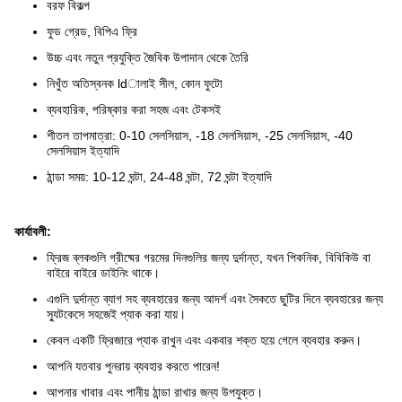
বরফ বিকল্প
ফুড গ্রেড, বিপিএ ফ্রি
উচ্চ এবং নতুন প্রযুক্তি জৈবিক উপাদান থেকে তৈরি
নিখুঁত অতিস্বনক ldালাই সীল, কোন ফুটো
ব্যবহারিক, পরিষ্কার করা সহজ এবং টেকসই
শীতল তাপমাত্রা: 0-10 সেলসিয়াস, -18 সেলসিয়াস, -25 সেলসিয়াস, -40
সেলসিয়াস ইত্যাদি
ঠান্ডা সময়: 10-12 ঘন্টা, 24-48 ঘন্টা, 72 ঘন্টা ইত্যাদি
কার্যাবলী:
ফ্রিজ ব্লকগুলি গ্রীষ্মের গরমের দিনগুলির জন্য দুর্দান্ত, যখন পিকনিক, বিবিকিউ বা
বাইরে বাইরে ডাইনিং থাকে।
এগুলি দুর্দান্ত ব্যাগ সহ ব্যবহারের জন্য আদর্শ এবং সৈকতে ছুটির দিনে ব্যবহারের জন্য
স্যুটকেসে সহজেই প্যাক করা যায়।
কেবল একটি ফ্রিজারে প্যাক রাখুন এবং একবার শক্ত হয়ে গেলে ব্যবহার করুন।
আপনি যতবার পুনরায় ব্যবহার করতে পারেন!
আপনার খাবার এবং পানীয় ঠান্ডা রাখার জন্য উপযুক্ত।