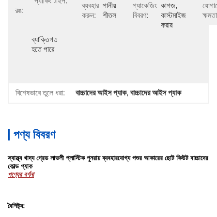
প্যাকিং টাইপ:
ব্যবহার
পানীয় 
প্যাকেজিং
কাগজ, 
যোগা
রঙ:
করুন:
শীতল
বিবরণ:
কাস্টমাইজ 
ক্ষমতা
করার
ব্যাক্তিগত 
হতে পারে
বিশেষভাবে তুলে ধরা:
বাচ্চাদের আইস প্যাক
, 
বাচ্চাদের আইস প্যাক
পণ্য বিবরণ
স্বাস্থ্য খাদ্য গ্রেড লাভলী প্লাস্টিক পুনরায় ব্যবহারযোগ্য পশুর আকারের ছোট কিউট বাচ্চাদের
কোল্ড প্যাক
পণ্যের বর্ণনা
বৈশিষ্ট্য: